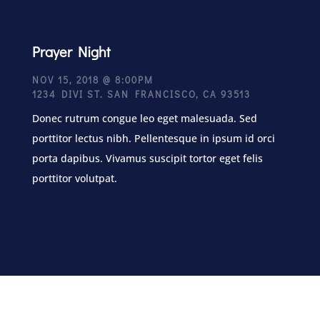
Prayer Night
NOV 15, 2018 @ 8:00PM
1234 DIVI ST. SAN FRANCISCO, CA 93513
Donec rutrum congue leo eget malesuada. Sed
porttitor lectus nibh. Pellentesque in ipsum id orci
porta dapibus. Vivamus suscipit tortor eget felis
porttitor volutpat.