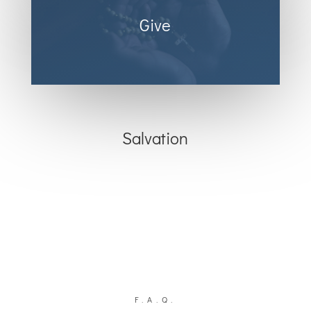
Give
Salvation
F.A.Q.